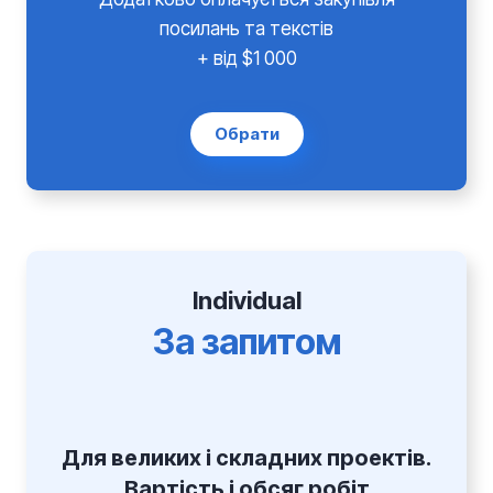
посилань та текстів
+ від $1 000
Обрати
Individual
За запитом
Для великих і складних проектів.
Вартість і обсяг робіт