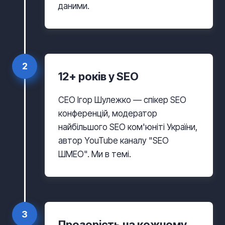
даними.
2
12+ років у SEO
CEO Ігор Шулежко — спікер SEO
конференцій, модератор
найбільшого SEO ком'юніті України,
автор YouTube каналу "SEO
ШМЕО". Ми в темі.
3
Прозорість на кожному