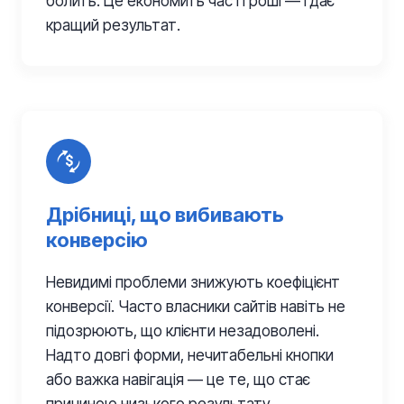
болить. Це економить час і гроші — і дає
кращий результат.
Дрібниці, що вибивають
конверсію
Невидимі проблеми знижують коефіцієнт
конверсії. Часто власники сайтів навіть не
підозрюють, що клієнти незадоволені.
Надто довгі форми, нечитабельні кнопки
або важка навігація — це те, що стає
причиною низького результату.