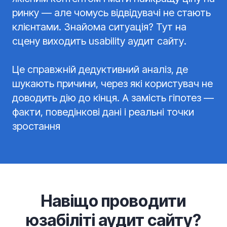
ринку — але чомусь відвідувачі не стають
клієнтами. Знайома ситуація? Тут на
сцену виходить usability аудит сайту.
Це справжній дедуктивний аналіз, де
шукають причини, через які користувач не
доводить дію до кінця. А замість гіпотез —
факти, поведінкові дані і реальні точки
зростання
Навіщо проводити
юзабіліті аудит сайту?