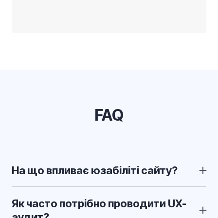
FAQ
На що впливає юзабіліті сайту?
Якщо сайт зроблений зручно, користувачі
затримуються на сторінках сайту довше і швидше
Як часто потрібно проводити UX-
знаходять потрібне. Від того, наскільки
аудит?