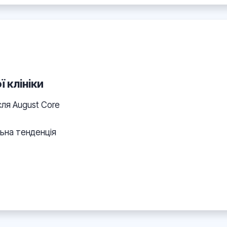
 клініки
ісля August Core
ільна тенденція