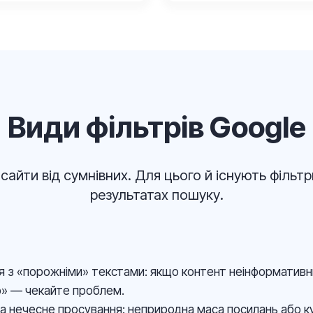
Види фільтрів Google
сайти від сумнівних. Для цього й існують фільтр
результатах пошуку.
 з «порожніми» текстами: якщо контент неінформативни
о» — чекайте проблем.
а нечесне просування: неприродна маса посилань або куп