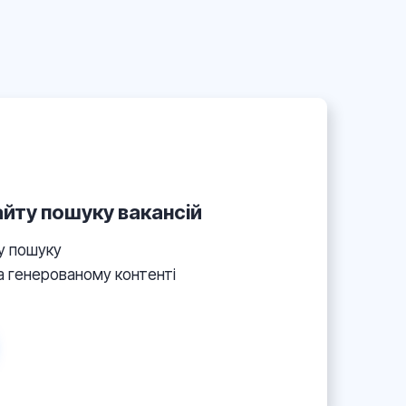
йту пошуку вакансій
ру пошуку
на генерованому контенті