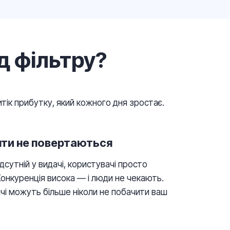
д фільтру?
итік прибутку, який кожного дня зростає.
нти не повертаються
дсутній у видачі, користувачі просто
Конкуренція висока — і люди не чекають.
ачі можуть більше ніколи не побачити ваш