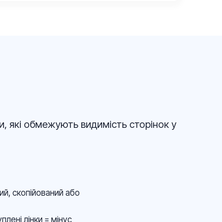
и, які обмежують видимість сторінок у
й, скопійований або
лені лінки = мінус