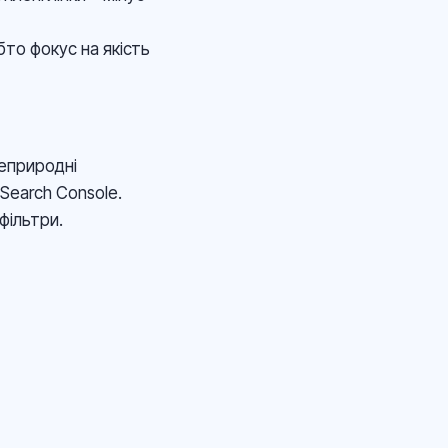
бто фокус на якість
еприродні
Search Console.
фільтри.