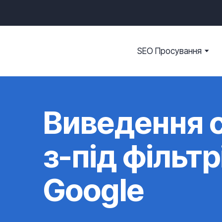
SEO Просування
Виведення 
з-під фільтр
Google