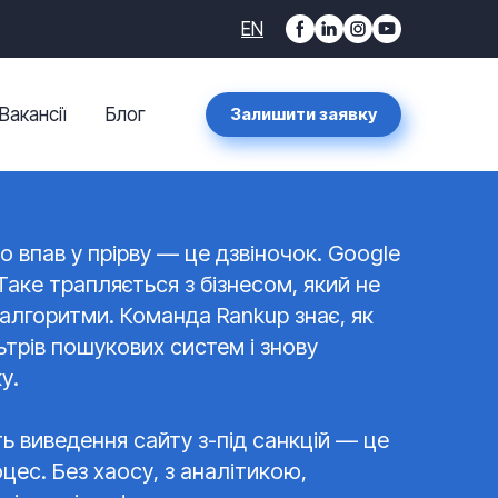
EN
Вакансії
Блог
Залишити заявку
 впав у прірву — це дзвіночок. Google
Таке трапляється з бізнесом, який не
алгоритми. Команда Rankup знає, як
льтрів пошукових систем і знову
ку.
ь виведення сайту з-під санкцій — це
цес. Без хаосу, з аналітикою,