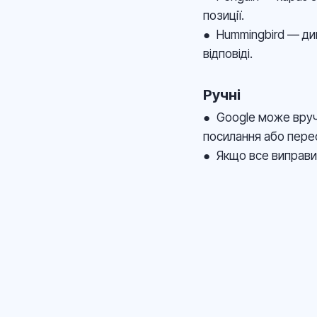
позиції.
● Hummingbird — див
відповіді.
Ручні
● Google може вруч
посилання або перес
● Якщо все виправит