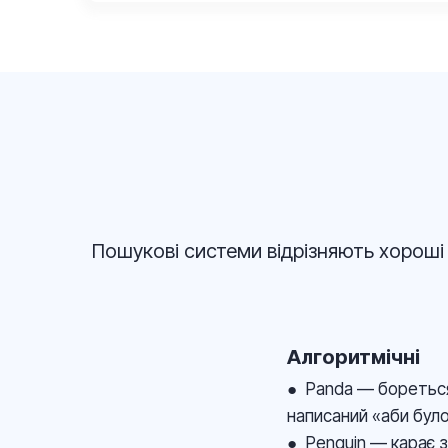
Пошукові системи відрізняють хороші 
Алгоритмічні
● Panda — бореться
написаний «аби бул
● Penguin — карає з