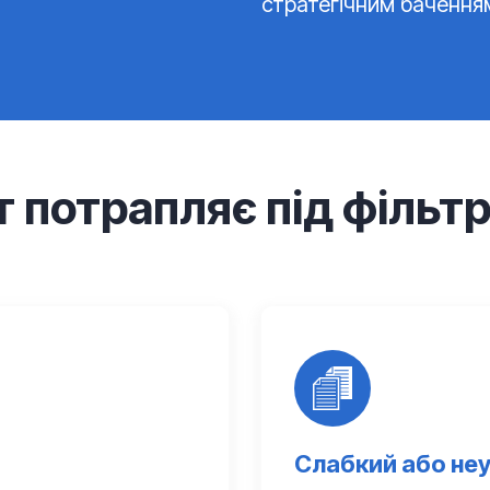
стратегічним баченням
 потрапляє під фільт
Слабкий або неу