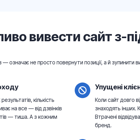
иво вивести сайт з-пі
 — означає не просто повернути позиції, а й зупинити в
оходу
Упущені кліє
результатів, кількість
Коли сайт довго ві
иває на все — від дзвінків
знаходять інших. 
нтів — тиша. А з кожним
Втрачені відвідув
бренд.