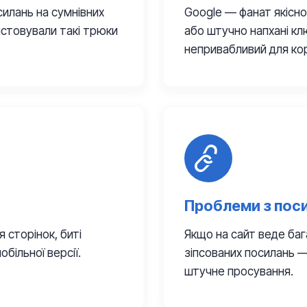
илань на сумнівних
Google — фанат якісног
истовували такі трюки
або штучно напхані кл
непривабливий для ко
Проблеми з пос
 сторінок, биті
Якщо на сайт веде баг
обільної версії.
зіпсованих посилань —
штучне просування.