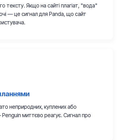
о тексту. Якщо на сайті плагіат, "вода"
ючі — це сигнал для Panda, що сайт
ристувача.
иланнями
ато неприродних, куплених або
 Penguin миттєво реагує. Сигнал про