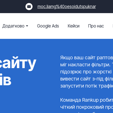
moc.liamg%40oesoidutspuknar
Додатково
Google Ads
Кейси
Про нас
сайту
Якщо ваш сайт раптово
міг накласти фільтри. 
підозрює про жорсткі 
ів
вивести сайт з-під фі
запустити потік трафі
Команда Rankup робит
чіткий покроковий про