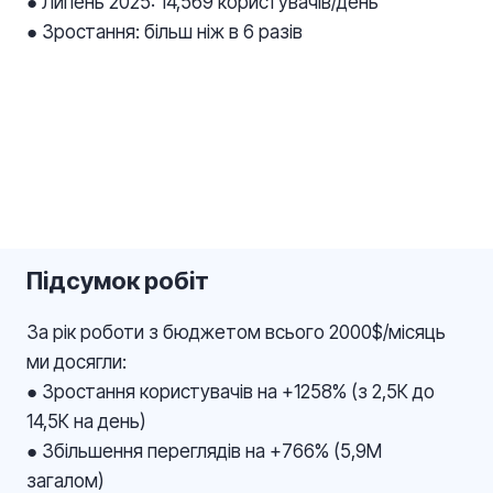
● Липень 2025: 14,569 користувачів/день
● Зростання: більш ніж в 6 разів
Підсумок робіт
За рік роботи з бюджетом всього 2000$/місяць
ми досягли:
● Зростання користувачів на +1258% (з 2,5К до
14,5К на день)
● Збільшення переглядів на +766% (5,9М
загалом)